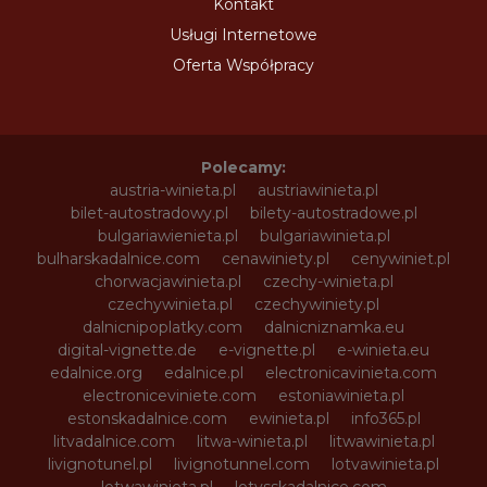
Kontakt
Usługi Internetowe
Oferta Współpracy
Polecamy:
austria-winieta.pl
austriawinieta.pl
bilet-autostradowy.pl
bilety-autostradowe.pl
bulgariawienieta.pl
bulgariawinieta.pl
bulharskadalnice.com
cenawiniety.pl
cenywiniet.pl
chorwacjawinieta.pl
czechy-winieta.pl
czechywinieta.pl
czechywiniety.pl
dalnicnipoplatky.com
dalnicniznamka.eu
digital-vignette.de
e-vignette.pl
e-winieta.eu
edalnice.org
edalnice.pl
electronicavinieta.com
electroniceviniete.com
estoniawinieta.pl
estonskadalnice.com
ewinieta.pl
info365.pl
litvadalnice.com
litwa-winieta.pl
litwawinieta.pl
livignotunel.pl
livignotunnel.com
lotvawinieta.pl