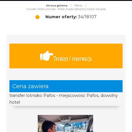
Strona główna
/
Oferta
/
Transfer Pafos Lotnisko - Pafos miasto (dowolny hotel) 4-6 osób
Numer oferty:
34/18107
Terminy / rezerwacja
Cena zawiera
transfer lotnisko Pafos - miejscowość Pafos, dowolny
hotel