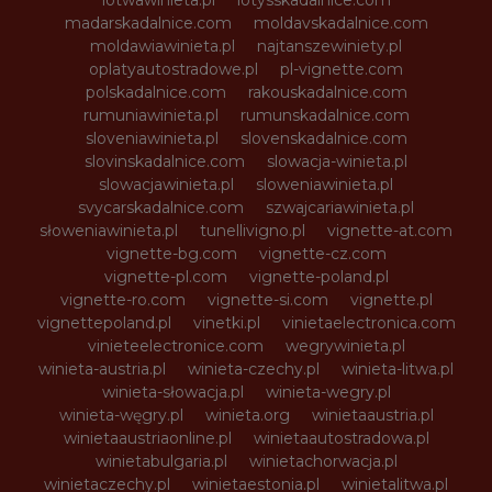
lotwawinieta.pl
lotysskadalnice.com
madarskadalnice.com
moldavskadalnice.com
moldawiawinieta.pl
najtanszewiniety.pl
oplatyautostradowe.pl
pl-vignette.com
polskadalnice.com
rakouskadalnice.com
rumuniawinieta.pl
rumunskadalnice.com
sloveniawinieta.pl
slovenskadalnice.com
slovinskadalnice.com
slowacja-winieta.pl
slowacjawinieta.pl
sloweniawinieta.pl
svycarskadalnice.com
szwajcariawinieta.pl
słoweniawinieta.pl
tunellivigno.pl
vignette-at.com
vignette-bg.com
vignette-cz.com
vignette-pl.com
vignette-poland.pl
vignette-ro.com
vignette-si.com
vignette.pl
vignettepoland.pl
vinetki.pl
vinietaelectronica.com
vinieteelectronice.com
wegrywinieta.pl
winieta-austria.pl
winieta-czechy.pl
winieta-litwa.pl
winieta-słowacja.pl
winieta-wegry.pl
winieta-węgry.pl
winieta.org
winietaaustria.pl
winietaaustriaonline.pl
winietaautostradowa.pl
winietabulgaria.pl
winietachorwacja.pl
winietaczechy.pl
winietaestonia.pl
winietalitwa.pl