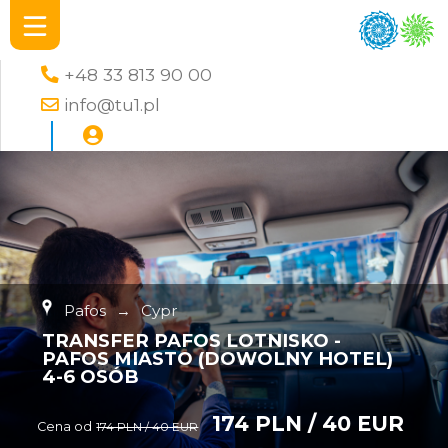
+48 33 813 90 00
info@tu1.pl
Pafos
→
Cypr
TRANSFER PAFOS LOTNISKO -
PAFOS MIASTO (DOWOLNY HOTEL)
4-6 OSÓB
174 PLN / 40 EUR
Cena od
174 PLN / 40 EUR