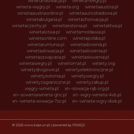
winieta-słowacja.pl
winieta-wegry.pl
winieta-węgry.pl
winieta.org
winietaaustria.pl
winietaaustriaonline.pl
winietaautostradowa.pl
winietabulgaria.pl
winietachorwacja.pl
winietaczechy.pl
winietaestonia.pl
winietalitwa.pl
winietalotwa.pl
winietamoldawia.pl
winietaonline.com
winietapolska.pl
winietarumunia.pl
winietaslovenia.pl
winietaslowacja.pl
winietaslowenia.pl
winietaszwajcaria.pl
winietasłowenia.pl
winietawegry.pl
winietomat.pl
winiety.org
winietydrogowe.pl
winietyelektroniczne.pl
winietyestonia.pl
winietywegry.pl
winietyzagraniczne.pl
winietyzakup.pl
węgry-winieta.pl
xn--sowacja-njb.org.pl
xn--soweniawinieta-gnc.pl
xn--wgry-winieta-4vb.pl
xn--winieta-sowacja-7sc.pl
xn--winieta-wgry-dwb.pl
© 2026 www.kaprun.pl | powered by FENIQS