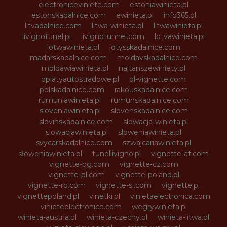
electroniceviniete.com
estoniawinieta.pl
estonskadalnice.com
ewinieta.pl
info365.pl
litvadalnice.com
litwa-winieta.pl
litwawinieta.pl
livignotunel.pl
livignotunnel.com
lotvawinieta.pl
lotwawinieta.pl
lotysskadalnice.com
madarskadalnice.com
moldavskadalnice.com
moldawiawinieta.pl
najtanszewiniety.pl
oplatyautostradowe.pl
pl-vignette.com
polskadalnice.com
rakouskadalnice.com
rumuniawinieta.pl
rumunskadalnice.com
sloveniawinieta.pl
slovenskadalnice.com
slovinskadalnice.com
slowacja-winieta.pl
slowacjawinieta.pl
sloweniawinieta.pl
svycarskadalnice.com
szwajcariawinieta.pl
słoweniawinieta.pl
tunellivigno.pl
vignette-at.com
vignette-bg.com
vignette-cz.com
vignette-pl.com
vignette-poland.pl
vignette-ro.com
vignette-si.com
vignette.pl
vignettepoland.pl
vinetki.pl
vinietaelectronica.com
vinieteelectronice.com
wegrywinieta.pl
winieta-austria.pl
winieta-czechy.pl
winieta-litwa.pl