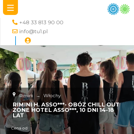
+48 33 813 90 00
info@tu1.pl
Rimini
→
Włochy
RIMINI H. ASSO***- OBÓZ CHILL OUT
ZONE HOTEL ASSO***, 10 DNI 14-18
LAT
Cena od