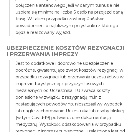
połączenia antenowego jeśli w danym turnusie nie
uzbiera się minimalna liczba 6 osób na przejazd daną
trasą. W takim przypadku zostaną Państwo
powiadomieni o najbliższym przystanku z którego
będzie realizowany wyjazd.
UBEZPIECZENIE KOSZTÓW REZYGNACJI
I PRZERWANIA IMPREZY
Jest to dodatkowe i dobrowolne ubezpieczenie
podróżne, gwarantujące zwrot kosztów rezygnacji w
przypadku rezygnacji lub przerwania uczestnictwa w
imprezie turystycznej z przyczyn losowych
niezależnych od Uczestnika. TU zwraca koszty
poniesione w związku z rezygnacją m.in z
następujących powodów np. nieszczęśliwy wypadek
lub nagłe zachorowanie Uczestnika lub osoby bliskiej
(w tym Covid-19) potwierdzone dokumentacją
medyczną. Wysokość odszkodowania w przypadku
rezygnacji z imprezy turystycznej uzależniona jest od