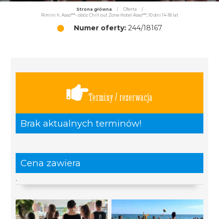
Strona główna
/
Oferta
/
Rimini h. Asso***- obóz Chill out Zone Hotel Asso***, 10 dni 14-18 lat
Numer oferty:
244/18167
Terminy / rezerwacja
Brak aktualnych terminów!
Cena zawiera
.