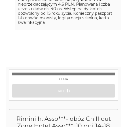
nieprzekraczającym 4,6 PLN. Planowana liczba
uczestników ok. 40 os. Wstęp na dyskoteki
dozwolony od 15 roku życia. Konieczny paszport
lub dowód osobisty, legitymacja szkolna, karta
kwalifikacyjna.
CENA
DALEJ
Rimini h. Asso***- obóz Chill out
Zone Hotel Asso***, 10 dni 14-18