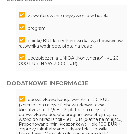
zakwaterowanie i wyżywienie w hotelu
program
opiekę BUT kadry: kierownika, wychowawców,
ratownika wodnego, pilota na trasie
ubezpieczenia UNIQA „Kontynenty” (KL 20
000 EUR, NNW 2000 EUR)
DODATKOWE INFORMACJE
obowiązkowa kaucja zwrotna – 20 EUR
(zbierana na miejscu)
obowiązkowa taksa
klimatyczna - 17,5 EUR (płatna na miejscu)
obowiązkowa dopłata programowa obejmująca
wstęp do Mirabilandii - 30 EUR (płatna na miejscu)
Proponowane min. kieszonkowe – ok. 100 EUR +
imprezy fakultatywne + dyskoteki + posiłki
tranzytowe. Cena aktualna przy kursie EUR