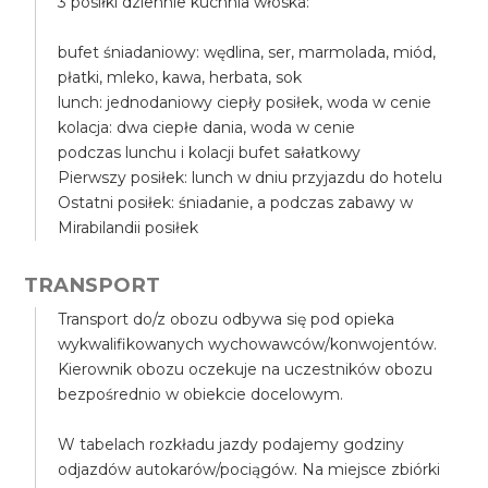
3 posiłki dziennie kuchnia włoska:
bufet śniadaniowy: wędlina, ser, marmolada, miód,
płatki, mleko, kawa, herbata, sok
lunch: jednodaniowy ciepły posiłek, woda w cenie
kolacja: dwa ciepłe dania, woda w cenie
podczas lunchu i kolacji bufet sałatkowy
Pierwszy posiłek: lunch w dniu przyjazdu do hotelu
Ostatni posiłek: śniadanie, a podczas zabawy w
Mirabilandii posiłek
TRANSPORT
Transport do/z obozu odbywa się pod opieka
wykwalifikowanych wychowawców/konwojentów.
Kierownik obozu oczekuje na uczestników obozu
bezpośrednio w obiekcie docelowym.
W tabelach rozkładu jazdy podajemy godziny
odjazdów autokarów/pociągów. Na miejsce zbiórki