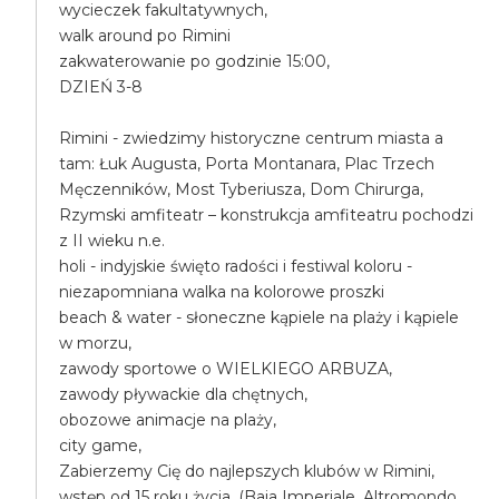
wycieczek fakultatywnych,
walk around po Rimini
zakwaterowanie po godzinie 15:00,
DZIEŃ 3-8
Rimini - zwiedzimy historyczne centrum miasta a
tam: Łuk Augusta, Porta Montanara, Plac Trzech
Męczenników, Most Tyberiusza, Dom Chirurga,
Rzymski amfiteatr – konstrukcja amfiteatru pochodzi
z II wieku n.e.
holi - indyjskie święto radości i festiwal koloru -
niezapomniana walka na kolorowe proszki
beach & water - słoneczne kąpiele na plaży i kąpiele
w morzu,
zawody sportowe o WIELKIEGO ARBUZA,
zawody pływackie dla chętnych,
obozowe animacje na plaży,
city game,
Zabierzemy Cię do najlepszych klubów w Rimini,
wstęp od 15 roku życia, (Baia Imperiale, Altromondo,