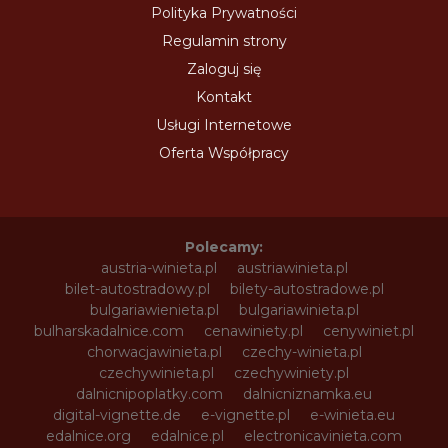
Polityka Prywatności
Regulamin strony
Zaloguj się
Kontakt
Usługi Internetowe
Oferta Współpracy
Polecamy:
austria-winieta.pl
austriawinieta.pl
bilet-autostradowy.pl
bilety-autostradowe.pl
bulgariawienieta.pl
bulgariawinieta.pl
bulharskadalnice.com
cenawiniety.pl
cenywiniet.pl
chorwacjawinieta.pl
czechy-winieta.pl
czechywinieta.pl
czechywiniety.pl
dalnicnipoplatky.com
dalnicniznamka.eu
digital-vignette.de
e-vignette.pl
e-winieta.eu
edalnice.org
edalnice.pl
electronicavinieta.com