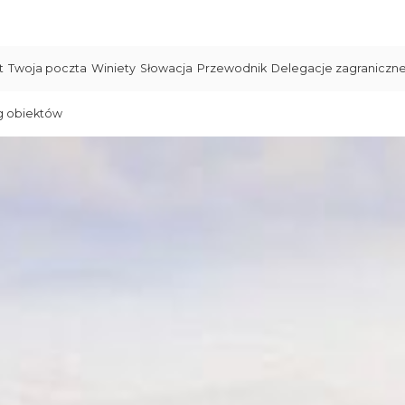
t
Twoja poczta
Winiety
Słowacja
Przewodnik
Delegacje zagraniczn
g obiektów