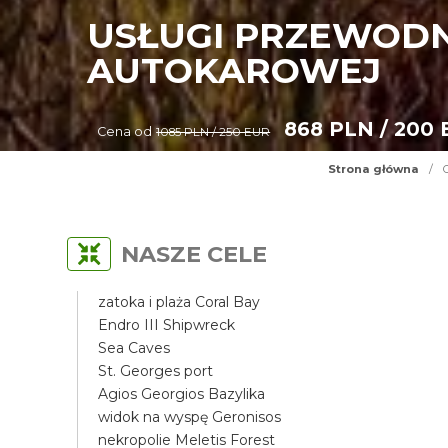
USŁUGI PRZEWODN
AUTOKAROWEJ
868 PLN / 200
Cena od
1085 PLN / 250 EUR
Strona główna
/
NASZE CELE
zatoka i plaża Coral Bay
Endro III Shipwreck
Sea Caves
St. Georges port
Agios Georgios Bazylika
widok na wyspę Geronisos
nekropolie Meletis Forest