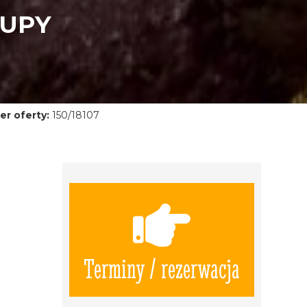
RUPY
r oferty:
150/18107
Terminy / rezerwacja