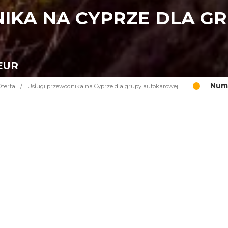
IKA NA CYPRZE DLA G
 EUR
Nume
Oferta
/
Usługi przewodnika na Cyprze dla grupy autokarowej