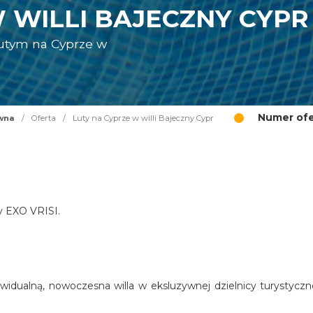
 WILLI BAJECZNY CYPR
lutym na Cyprze w
R
Numer ofe
wna
/
Oferta
/
Luty na Cyprze w willi Bajeczny Cypr
cy EXO VRISI.
widualną, nowoczesna willa w eksluzywnej dzielnicy turystyczn