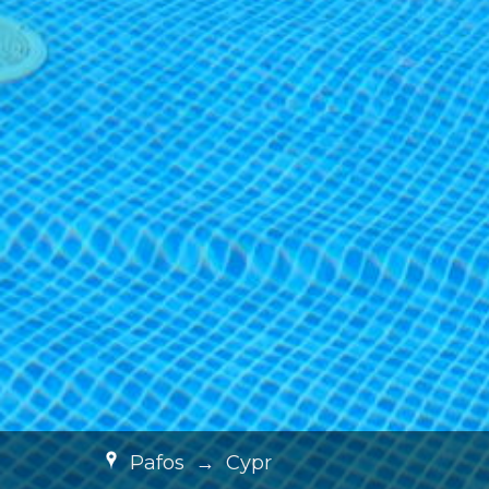
Pafos
→
Cypr