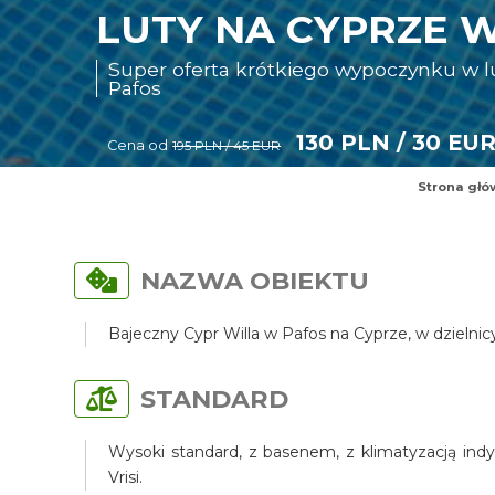
LUTY NA CYPRZE W
Super oferta krótkiego wypoczynku w 
Pafos
130 PLN / 30 EU
Cena od
195 PLN / 45 EUR
Strona głó
NAZWA OBIEKTU
Bajeczny Cypr Willa w Pafos na Cyprze, w dzielni
STANDARD
Wysoki standard, z basenem, z klimatyzacją indy
Vrisi.