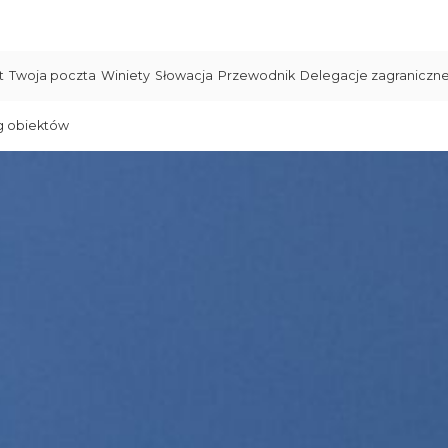
t
Twoja poczta
Winiety
Słowacja
Przewodnik
Delegacje zagraniczn
g obiektów