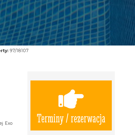
rty:
97/18107
Terminy / rezerwacja
ej Exo