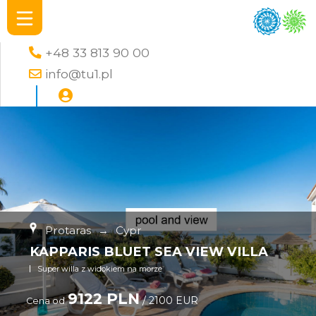
+48 33 813 90 00
info@tu1.pl
Protaras
→
Cypr
KAPPARIS BLUET SEA VIEW VILLA
Super willa z widokiem na morze
9122 PLN
/ 2100 EUR
Cena od