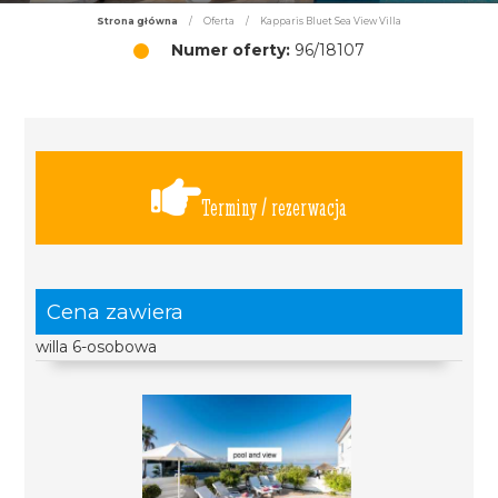
Strona główna
/
Oferta
/
Kapparis Bluet Sea View Villa
Numer oferty:
96/18107
Terminy / rezerwacja
Cena zawiera
willa 6-osobowa