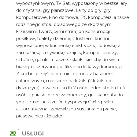
wypoczynkowym, TV Sat, wyposażony w bestsellery
do czytania, gry planszowe, karty do gry, gry
komputerowe, kino domowe, PC komputera, a także
rodzinnego stołu obiadowego ze skórzanymi
krzesłami, tworzącymi strefę do konsumpcji
posiłków, toalety dziennej z lustrem, kuchni
wyposażonej w kuchenkę elektryczną, lodówkę z
zamrażarką, zmywarkę, czajnik, komplet talerzy,
sztućce, garnki, a także szklanki, kielichy do wina
białego i czerwonego, filiżanki do kawy, korkociąg.
Z kuchni przejście do mini ogrodu z basenem
całorocznym, miejscem na leżaki (2 leżaki do
dyspozycji) , dwa stoliki dla 2 osób, jeden stolik dla 4
osób, 1 parasol przeciwsłoneczny, grill, karimaty do
yogi, letnie jacuzzi. Do dyspozycji Gości pralka
automatyczna i zewnętrzna suszarka na pranie,
prasowalnica i żelazko.
USŁUGI