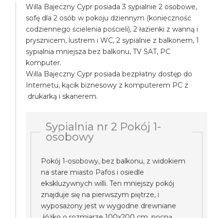
Willa Bajeczny Cypr posiada 3 sypialnie 2 osobowe,
sofę dla 2 osób w pokoju dziennym (konieczność
codziennego ścielenia pościeli), 2 łazienki z wanną i
prysznicem, lustrem i WC, 2 sypialnie z balkonem, 1
sypialnia mniejsza bez balkonu, TV SAT, PC
komputer.
Willa Bajeczny Cypr posiada bezpłatny dostęp do
Internetu, kącik biznesowy z komputerem PC z
drukarką i skanerem.
Sypialnia nr 2 Pokój 1-
osobowy
Pokój 1-osobowy, bez balkonu, z widokiem
na stare miasto Pafos i osiedle
ekskluzywnych willi. Ten mniejszy pokój
znajduje się na pierwszym piętrze, i
wyposażony jest w wygodne drewniane
łóżko o rozmiarze 100x200 cm, nocną