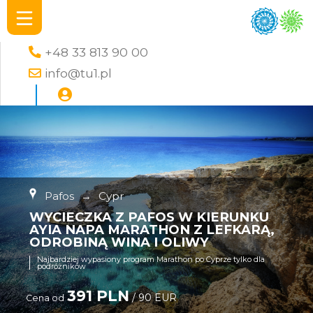
+48 33 813 90 00
info@tu1.pl
Pafos
→
Cypr
WYCIECZKA Z PAFOS W KIERUNKU
AYIA NAPA MARATHON Z LEFKARĄ,
ODROBINĄ WINA I OLIWY
Najbardziej wypasiony program Marathon po Cyprze tylko dla
podróżników
391 PLN
/ 90 EUR
Cena od