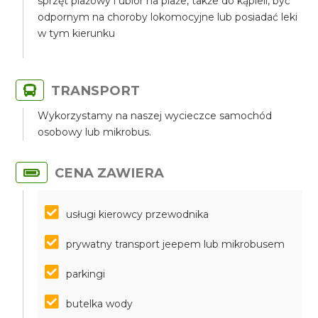
sprzęt plażowy i ubiór na plaże, także do kąpieli, być
odpornym na choroby lokomocyjne lub posiadać leki
w tym kierunku
TRANSPORT
Wykorzystamy na naszej wycieczce samochód
osobowy lub mikrobus.
CENA ZAWIERA
usługi kierowcy przewodnika
prywatny transport jeepem lub mikrobusem
parkingi
butelka wody