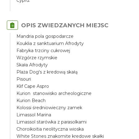
Cypru.
OPIS ZWIEDZANYCH MIEJSC
Mandria pola gospodarcze
Kouklia z sanktuarium Afrodyty
Fabryka trzciny cukrowej
Wzgórze rzymskie
Skała Afrodyty
Plaża Dog's z kredową skałą
Pisouri
Klif Cape Aspro
Kurion stanowisko archeologiczne
Kurion Beach
Kolossi średniowieczny zamek
Limassol Marina
Limassol starówka z parasolkami
Choroikoitia neolityczna wioska
White Stones znakomite kredowe skałki