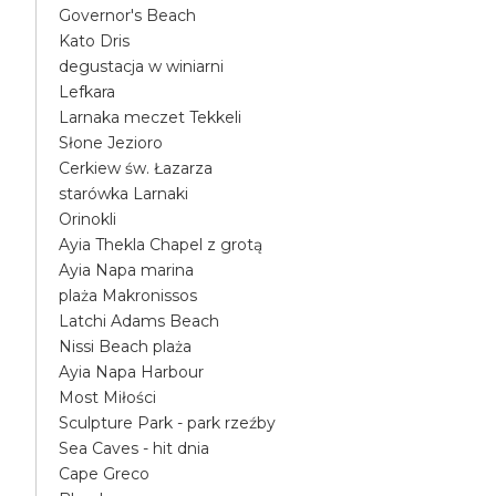
Governor's Beach
Kato Dris
degustacja w winiarni
Lefkara
Larnaka meczet Tekkeli
Słone Jezioro
Cerkiew św. Łazarza
starówka Larnaki
Orinokli
Ayia Thekla Chapel z grotą
Ayia Napa marina
plaża Makronissos
Latchi Adams Beach
Nissi Beach plaża
Ayia Napa Harbour
Most Miłości
Sculpture Park - park rzeźby
Sea Caves - hit dnia
Cape Greco