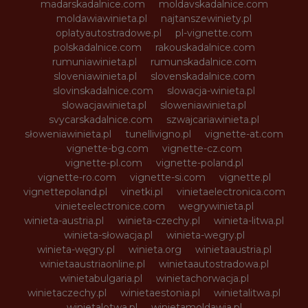
madarskadalnice.com
moldavskadalnice.com
moldawiawinieta.pl
najtanszewiniety.pl
oplatyautostradowe.pl
pl-vignette.com
polskadalnice.com
rakouskadalnice.com
rumuniawinieta.pl
rumunskadalnice.com
sloveniawinieta.pl
slovenskadalnice.com
slovinskadalnice.com
slowacja-winieta.pl
slowacjawinieta.pl
sloweniawinieta.pl
svycarskadalnice.com
szwajcariawinieta.pl
słoweniawinieta.pl
tunellivigno.pl
vignette-at.com
vignette-bg.com
vignette-cz.com
vignette-pl.com
vignette-poland.pl
vignette-ro.com
vignette-si.com
vignette.pl
vignettepoland.pl
vinetki.pl
vinietaelectronica.com
vinieteelectronice.com
wegrywinieta.pl
winieta-austria.pl
winieta-czechy.pl
winieta-litwa.pl
winieta-słowacja.pl
winieta-wegry.pl
winieta-węgry.pl
winieta.org
winietaaustria.pl
winietaaustriaonline.pl
winietaautostradowa.pl
winietabulgaria.pl
winietachorwacja.pl
winietaczechy.pl
winietaestonia.pl
winietalitwa.pl
winietalotwa.pl
winietamoldawia.pl