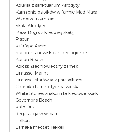
Kouklia z sanktuarium Afrodyty
Karmienie osiołków w farmie Mad Maxa
Wzgórze rzymskie
Skała Afrodyty
Plaża Dog's z kredową skałą
Pisouri
Klif Cape Aspro
Kurion stanowisko archeologiczne
Kurion Beach
Kolossi średniowieczny zamek
Limassol Marina
Limassol starówka z parasolkami
Choroikoitia neolityczna wioska
White Stones znakomite kredowe skałki
Governor's Beach
Kato Dris
degustacja w winiarni
Lefkara
Larnaka meczet Tekkeli