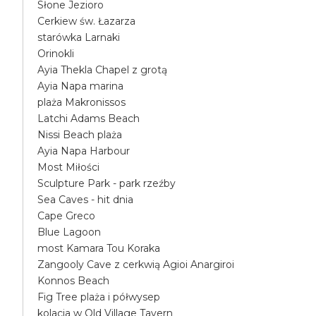
Słone Jezioro
Cerkiew św. Łazarza
starówka Larnaki
Orinokli
Ayia Thekla Chapel z grotą
Ayia Napa marina
plaża Makronissos
Latchi Adams Beach
Nissi Beach plaża
Ayia Napa Harbour
Most Miłości
Sculpture Park - park rzeźby
Sea Caves - hit dnia
Cape Greco
Blue Lagoon
most Kamara Tou Koraka
Zangooly Cave z cerkwią Agioi Anargiroi
Konnos Beach
Fig Tree plaża i półwysep
kolacja w Old Village Tavern