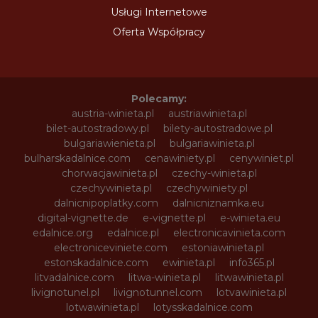
Usługi Internetowe
Oferta Współpracy
Polecamy:
austria-winieta.pl
austriawinieta.pl
bilet-autostradowy.pl
bilety-autostradowe.pl
bulgariawienieta.pl
bulgariawinieta.pl
bulharskadalnice.com
cenawiniety.pl
cenywiniet.pl
chorwacjawinieta.pl
czechy-winieta.pl
czechywinieta.pl
czechywiniety.pl
dalnicnipoplatky.com
dalnicniznamka.eu
digital-vignette.de
e-vignette.pl
e-winieta.eu
edalnice.org
edalnice.pl
electronicavinieta.com
electroniceviniete.com
estoniawinieta.pl
estonskadalnice.com
ewinieta.pl
info365.pl
litvadalnice.com
litwa-winieta.pl
litwawinieta.pl
livignotunel.pl
livignotunnel.com
lotvawinieta.pl
lotwawinieta.pl
lotysskadalnice.com