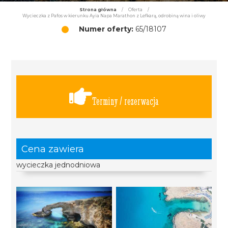
Strona główna
/
Oferta
/
Wycieczka z Pafos w kierunku Ayia Napa Marathon z Lefkarą, odrobiną wina i oliwy
Numer oferty:
65/18107
Terminy / rezerwacja
Cena zawiera
wycieczka jednodniowa