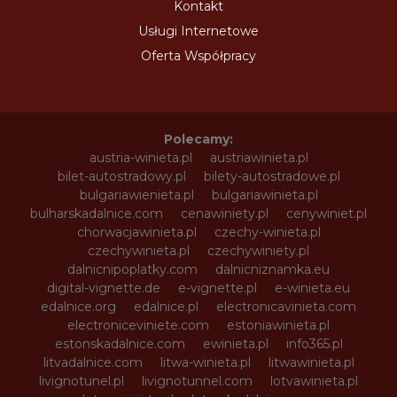
Kontakt
Usługi Internetowe
Oferta Współpracy
Polecamy:
austria-winieta.pl
austriawinieta.pl
bilet-autostradowy.pl
bilety-autostradowe.pl
bulgariawienieta.pl
bulgariawinieta.pl
bulharskadalnice.com
cenawiniety.pl
cenywiniet.pl
chorwacjawinieta.pl
czechy-winieta.pl
czechywinieta.pl
czechywiniety.pl
dalnicnipoplatky.com
dalnicniznamka.eu
digital-vignette.de
e-vignette.pl
e-winieta.eu
edalnice.org
edalnice.pl
electronicavinieta.com
electroniceviniete.com
estoniawinieta.pl
estonskadalnice.com
ewinieta.pl
info365.pl
litvadalnice.com
litwa-winieta.pl
litwawinieta.pl
livignotunel.pl
livignotunnel.com
lotvawinieta.pl