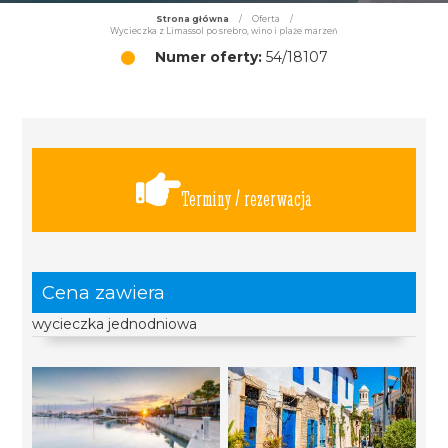
Strona główna
/
Oferta
/
Wycieczka z Limassol po srebro, wino i plaże marzeń
Numer oferty:
54/18107
Terminy / rezerwacja
Cena zawiera
wycieczka jednodniowa