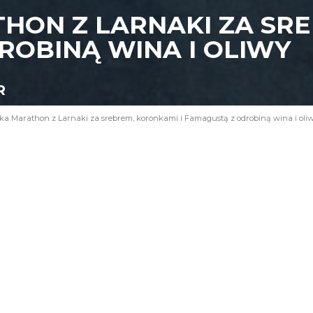
HON Z LARNAKI ZA SR
ROBINĄ WINA I OLIWY
R
ka Marathon z Larnaki za srebrem, koronkami i Famagustą z odrobiną wina i oli