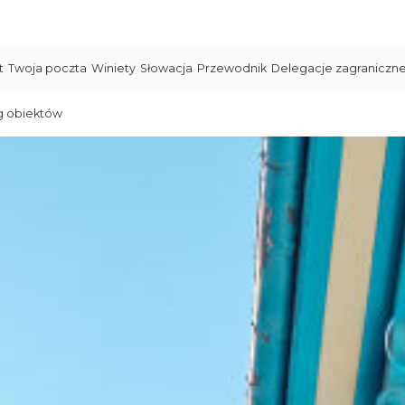
t
Twoja poczta
Winiety
Słowacja
Przewodnik
Delegacje zagraniczn
g obiektów