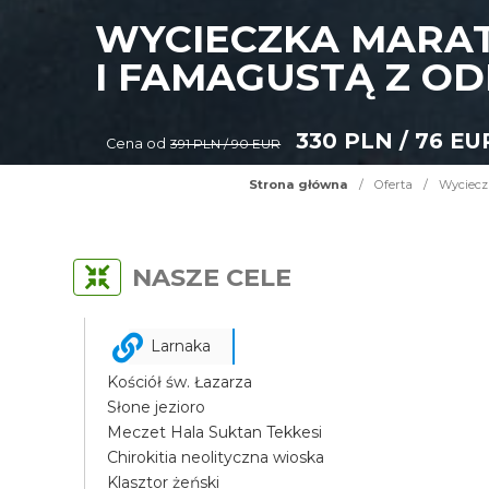
WYCIECZKA MARAT
I FAMAGUSTĄ Z OD
330 PLN / 76 EU
Cena od
391 PLN / 90 EUR
Strona główna
/
Oferta
/
Wyciecz
NASZE CELE
Larnaka
Kościół św. Łazarza
Słone jezioro
Meczet Hala Suktan Tekkesi
Chirokitia neolityczna wioska
Klasztor żeński