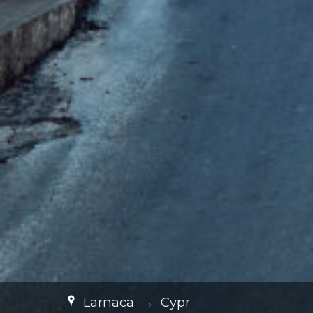
Larnaca
→
Cypr