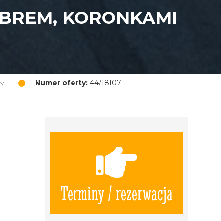
EBREM, KORONKAMI
Numer oferty:
44/18107
wy
Terminy / rezerwacja