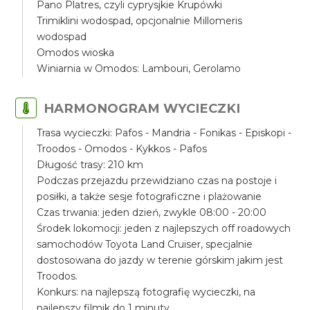
Pano Platres, czyli cyprysjkie Krupówki
Trimiklini wodospad, opcjonalnie Millomeris
wodospad
Omodos wioska
Winiarnia w Omodos: Lambouri, Gerolamo
HARMONOGRAM WYCIECZKI
Trasa wycieczki: Pafos - Mandria - Fonikas - Episkopi -
Troodos - Omodos - Kykkos - Pafos
Długość trasy: 210 km
Podczas przejazdu przewidziano czas na postoje i
posiłki, a także sesje fotograficzne i plażowanie
Czas trwania: jeden dzień, zwykle 08:00 - 20:00
Środek lokomocji: jeden z najlepszych off roadowych
samochodów Toyota Land Cruiser, specjalnie
dostosowana do jazdy w terenie górskim jakim jest
Troodos.
Konkurs: na najlepszą fotografię wycieczki, na
najlepszy filmik do 1 minuty.