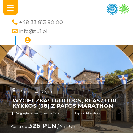
+48 33 813 90 00
info@tu1.pl
Pafos
→
Cypr
WYCIECZKA: TROODOS, KLASZTOR
KYKKOS [38] Z PAFOS MARATHON
Najpiękniejsze góry na Cyprze i bizantyjskie klasztory
326 PLN
/ 75 EUR
Cena od