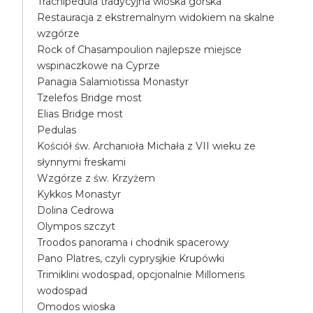
Trachipedula tradycyjna wioska górska
Restauracja z ekstremalnym widokiem na skalne
wzgórze
Rock of Chasampoulion najlepsze miejsce
wspinaczkowe na Cyprze
Panagia Salamiotissa Monastyr
Tzelefos Bridge most
Elias Bridge most
Pedulas
Kościół św. Archanioła Michała z VII wieku ze
słynnymi freskami
Wzgórze z św. Krzyżem
Kykkos Monastyr
Dolina Cedrowa
Olympos szczyt
Troodos panorama i chodnik spacerowy
Pano Platres, czyli cyprysjkie Krupówki
Trimiklini wodospad, opcjonalnie Millomeris
wodospad
Omodos wioska