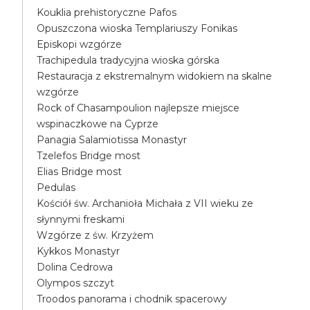
Kouklia prehistoryczne Pafos
Opuszczona wioska Templariuszy Fonikas
Episkopi wzgórze
Trachipedula tradycyjna wioska górska
Restauracja z ekstremalnym widokiem na skalne
wzgórze
Rock of Chasampoulion najlepsze miejsce
wspinaczkowe na Cyprze
Panagia Salamiotissa Monastyr
Tzelefos Bridge most
Elias Bridge most
Pedulas
Kościół św. Archanioła Michała z VII wieku ze
słynnymi freskami
Wzgórze z św. Krzyżem
Kykkos Monastyr
Dolina Cedrowa
Olympos szczyt
Troodos panorama i chodnik spacerowy