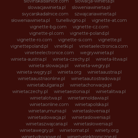
slovinskadalnice.com
slowacja-winieta.pl
slowacjawinieta.pl
sloweniawinieta.pl
svycarskadalnice.com
szwajcariawinieta.pl
słoweniawinieta.pl
tunellivigno.pl
vignette-at.com
vignette-bg.com
vignette-cz.com
vignette-pl.com
vignette-poland.pl
vignette-ro.com
vignette-si.com
vignette.pl
vignettepoland.pl
vinetki.pl
vinietaelectronica.com
vinieteelectronice.com
wegrywinieta.pl
winieta-austria.pl
winieta-czechy.pl
winieta-litwa.pl
winieta-słowacja.pl
winieta-wegry.pl
winieta-węgry.pl
winieta.org
winietaaustria.pl
winietaaustriaonline.pl
winietaautostradowa.pl
winietabulgaria.pl
winietachorwacja.pl
winietaczechy.pl
winietaestonia.pl
winietalitwa.pl
winietalotwa.pl
winietamoldawia.pl
winietaonline.com
winietapolska.pl
winietarumunia.pl
winietaslovenia.pl
winietaslowacja.pl
winietaslowenia.pl
winietaszwajcaria.pl
winietasłowenia.pl
winietawegry.pl
winietomat.pl
winiety.org
winietydrogowe.pl
winietyelektroniczne.pl