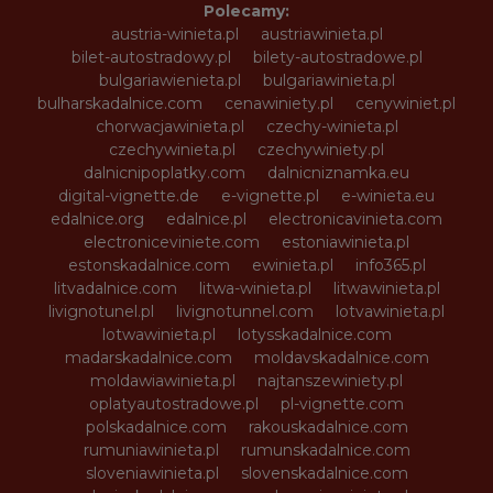
Polecamy:
austria-winieta.pl
austriawinieta.pl
bilet-autostradowy.pl
bilety-autostradowe.pl
bulgariawienieta.pl
bulgariawinieta.pl
bulharskadalnice.com
cenawiniety.pl
cenywiniet.pl
chorwacjawinieta.pl
czechy-winieta.pl
czechywinieta.pl
czechywiniety.pl
dalnicnipoplatky.com
dalnicniznamka.eu
digital-vignette.de
e-vignette.pl
e-winieta.eu
edalnice.org
edalnice.pl
electronicavinieta.com
electroniceviniete.com
estoniawinieta.pl
estonskadalnice.com
ewinieta.pl
info365.pl
litvadalnice.com
litwa-winieta.pl
litwawinieta.pl
livignotunel.pl
livignotunnel.com
lotvawinieta.pl
lotwawinieta.pl
lotysskadalnice.com
madarskadalnice.com
moldavskadalnice.com
moldawiawinieta.pl
najtanszewiniety.pl
oplatyautostradowe.pl
pl-vignette.com
polskadalnice.com
rakouskadalnice.com
rumuniawinieta.pl
rumunskadalnice.com
sloveniawinieta.pl
slovenskadalnice.com