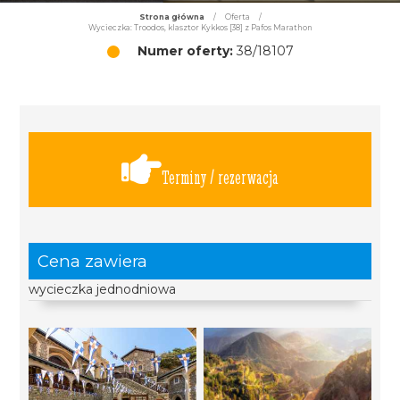
Strona główna
/
Oferta
/
Wycieczka: Troodos, klasztor Kykkos [38] z Pafos Marathon
Numer oferty:
38/18107
Terminy / rezerwacja
Cena zawiera
wycieczka jednodniowa