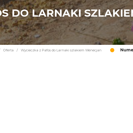
OS DO LARNAKI SZLAKI
Numer
/
Oferta
/
Wycieczka z Pafos do Larnaki szlakiem Wenecjan