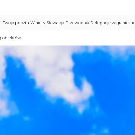
t
Twoja poczta
Winiety
Słowacja
Przewodnik
Delegacje zagraniczn
g obiektów