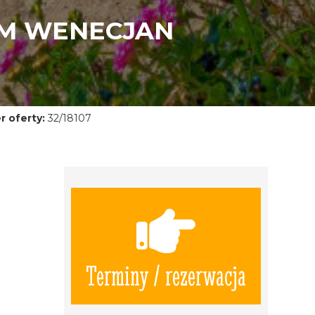
EM WENECJAN
 oferty:
32/18107
Terminy / rezerwacja