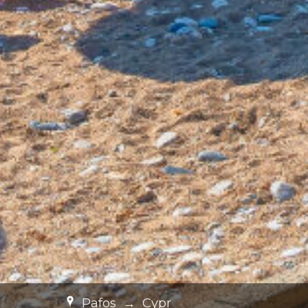
Pafos
→
Cypr