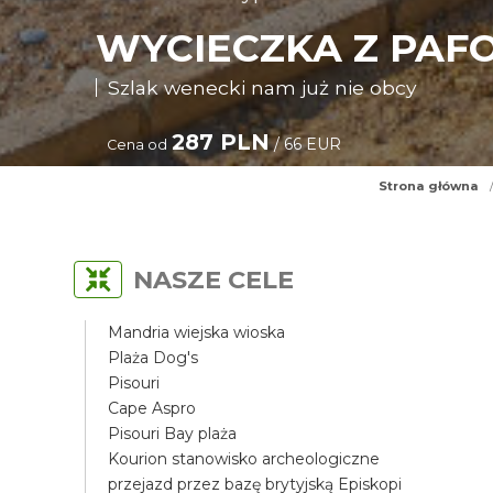
WYCIECZKA Z PAF
Szlak wenecki nam już nie obcy
287 PLN
/ 66 EUR
Cena od
Strona główna
NASZE CELE
Mandria wiejska wioska
Plaża Dog's
Pisouri
Cape Aspro
Pisouri Bay plaża
Kourion stanowisko archeologiczne
przejazd przez bazę brytyjską Episkopi