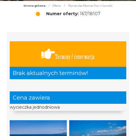
Strona główna
/
Oferta
/
Wycieczka Akamas Tour z Larnaki
Numer oferty:
167/18107
Terminy / rezerwacja
Brak aktualnych terminów!
Cena zawiera
wycieczka jednodniowa