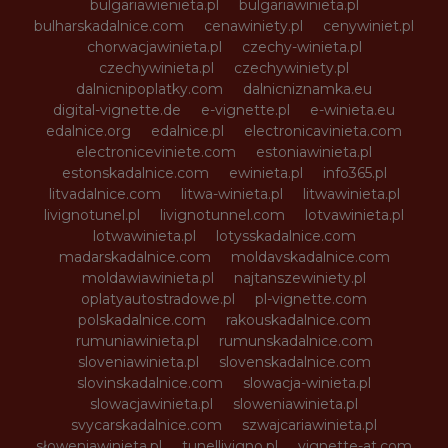
bulgariawienieta.pl
bulgariawinieta.pl
bulharskadalnice.com
cenawiniety.pl
cenywiniet.pl
chorwacjawinieta.pl
czechy-winieta.pl
czechywinieta.pl
czechywiniety.pl
dalnicnipoplatky.com
dalnicniznamka.eu
digital-vignette.de
e-vignette.pl
e-winieta.eu
edalnice.org
edalnice.pl
electronicavinieta.com
electroniceviniete.com
estoniawinieta.pl
estonskadalnice.com
ewinieta.pl
info365.pl
litvadalnice.com
litwa-winieta.pl
litwawinieta.pl
livignotunel.pl
livignotunnel.com
lotvawinieta.pl
lotwawinieta.pl
lotysskadalnice.com
madarskadalnice.com
moldavskadalnice.com
moldawiawinieta.pl
najtanszewiniety.pl
oplatyautostradowe.pl
pl-vignette.com
polskadalnice.com
rakouskadalnice.com
rumuniawinieta.pl
rumunskadalnice.com
sloveniawinieta.pl
slovenskadalnice.com
slovinskadalnice.com
slowacja-winieta.pl
slowacjawinieta.pl
sloweniawinieta.pl
svycarskadalnice.com
szwajcariawinieta.pl
słoweniawinieta.pl
tunellivigno.pl
vignette-at.com