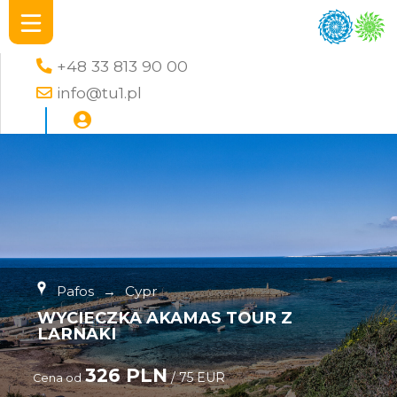
+48 33 813 90 00
info@tu1.pl
Pafos
→
Cypr
WYCIECZKA AKAMAS TOUR Z
LARNAKI
326 PLN
/ 75 EUR
Cena od