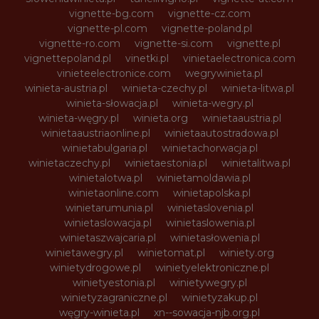
vignette-bg.com
vignette-cz.com
vignette-pl.com
vignette-poland.pl
vignette-ro.com
vignette-si.com
vignette.pl
vignettepoland.pl
vinetki.pl
vinietaelectronica.com
vinieteelectronice.com
wegrywinieta.pl
winieta-austria.pl
winieta-czechy.pl
winieta-litwa.pl
winieta-słowacja.pl
winieta-wegry.pl
winieta-węgry.pl
winieta.org
winietaaustria.pl
winietaaustriaonline.pl
winietaautostradowa.pl
winietabulgaria.pl
winietachorwacja.pl
winietaczechy.pl
winietaestonia.pl
winietalitwa.pl
winietalotwa.pl
winietamoldawia.pl
winietaonline.com
winietapolska.pl
winietarumunia.pl
winietaslovenia.pl
winietaslowacja.pl
winietaslowenia.pl
winietaszwajcaria.pl
winietasłowenia.pl
winietawegry.pl
winietomat.pl
winiety.org
winietydrogowe.pl
winietyelektroniczne.pl
winietyestonia.pl
winietywegry.pl
winietyzagraniczne.pl
winietyzakup.pl
węgry-winieta.pl
xn--sowacja-njb.org.pl