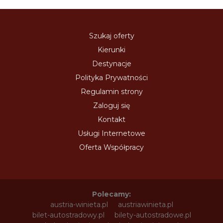
Szukaj oferty
Kierunki
Destynacje
Polityka Prywatności
Regulamin strony
Zaloguj się
Kontakt
Usługi Internetowe
Oferta Współpracy
Polecamy:
austria-winieta.pl
austriawinieta.pl
bilet-autostradowy.pl
bilety-autostradowe.pl