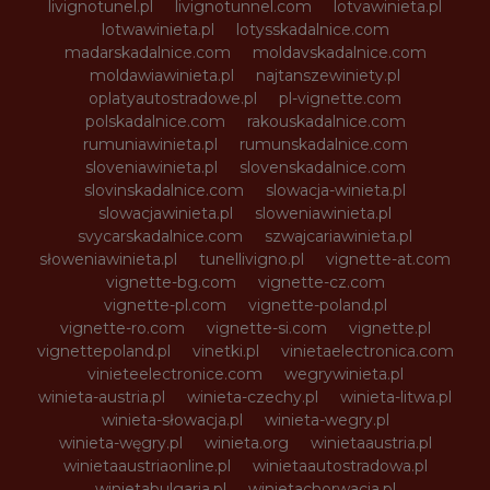
livignotunel.pl
livignotunnel.com
lotvawinieta.pl
lotwawinieta.pl
lotysskadalnice.com
madarskadalnice.com
moldavskadalnice.com
moldawiawinieta.pl
najtanszewiniety.pl
oplatyautostradowe.pl
pl-vignette.com
polskadalnice.com
rakouskadalnice.com
rumuniawinieta.pl
rumunskadalnice.com
sloveniawinieta.pl
slovenskadalnice.com
slovinskadalnice.com
slowacja-winieta.pl
slowacjawinieta.pl
sloweniawinieta.pl
svycarskadalnice.com
szwajcariawinieta.pl
słoweniawinieta.pl
tunellivigno.pl
vignette-at.com
vignette-bg.com
vignette-cz.com
vignette-pl.com
vignette-poland.pl
vignette-ro.com
vignette-si.com
vignette.pl
vignettepoland.pl
vinetki.pl
vinietaelectronica.com
vinieteelectronice.com
wegrywinieta.pl
winieta-austria.pl
winieta-czechy.pl
winieta-litwa.pl
winieta-słowacja.pl
winieta-wegry.pl
winieta-węgry.pl
winieta.org
winietaaustria.pl
winietaaustriaonline.pl
winietaautostradowa.pl
winietabulgaria.pl
winietachorwacja.pl