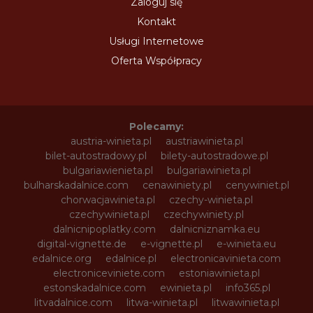
Zaloguj się
Kontakt
Usługi Internetowe
Oferta Współpracy
Polecamy:
austria-winieta.pl
austriawinieta.pl
bilet-autostradowy.pl
bilety-autostradowe.pl
bulgariawienieta.pl
bulgariawinieta.pl
bulharskadalnice.com
cenawiniety.pl
cenywiniet.pl
chorwacjawinieta.pl
czechy-winieta.pl
czechywinieta.pl
czechywiniety.pl
dalnicnipoplatky.com
dalnicniznamka.eu
digital-vignette.de
e-vignette.pl
e-winieta.eu
edalnice.org
edalnice.pl
electronicavinieta.com
electroniceviniete.com
estoniawinieta.pl
estonskadalnice.com
ewinieta.pl
info365.pl
litvadalnice.com
litwa-winieta.pl
litwawinieta.pl