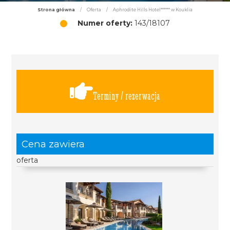
Strona główna
/
Oferta
/
Aphrodite Hills Hotel****** w Kouklia
Numer oferty:
143/18107
Terminy / rezerwacja
Cena zawiera
oferta