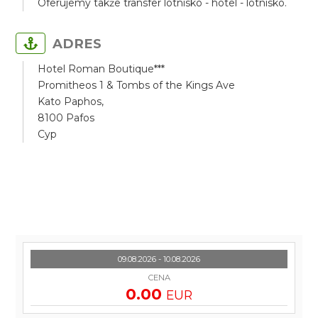
Oferujemy także transfer lotnisko - hotel - lotnisko.
ADRES
Hotel Roman Boutique***
Promitheos 1 & Tombs of the Kings Ave
Kato Paphos,
8100 Pafos
Cyp
09.08.2026 - 10.08.2026
CENA
0.00
EUR