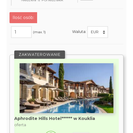
Ilość osób:
Waluta:
(max. 1)
ZAKWATEROWANIE
Aphrodite Hills Hotel****** w Kouklia
oferta