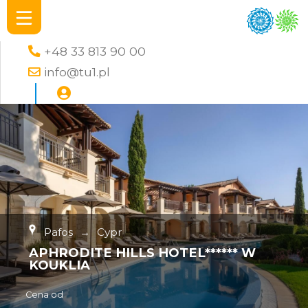
+48 33 813 90 00
info@tu1.pl
Pafos
→
Cypr
APHRODITE HILLS HOTEL****** W
KOUKLIA
Cena od