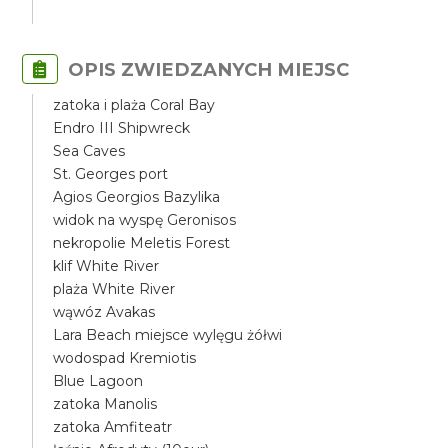
OPIS ZWIEDZANYCH MIEJSC
zatoka i plaża Coral Bay
Endro III Shipwreck
Sea Caves
St. Georges port
Agios Georgios Bazylika
widok na wyspę Geronisos
nekropolie Meletis Forest
klif White River
plaża White River
wąwóz Avakas
Lara Beach miejsce wylęgu żółwi
wodospad Kremiotis
Blue Lagoon
zatoka Manolis
zatoka Amfiteatr