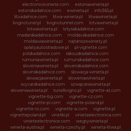
electroniceviniete.com
estoniawinieta.pl
estonskadalnice.com
ewinieta.pl
info365.pl
litvadalnice.com
litwa-winieta.pl
litwawinieta.pl
livignotunel.pl
livignotunnel.com
lotvawinieta.pl
lotwawinieta.pl
lotysskadalnice.com
madarskadalnice.com
moldavskadalnice.com
moldawiawinieta.pl
najtanszewiniety.pl
oplatyautostradowe.pl
pl-vignette.com
polskadalnice.com
rakouskadalnice.com
rumuniawinieta.pl
rumunskadalnice.com
sloveniawinieta.pl
slovenskadalnice.com
slovinskadalnice.com
slowacja-winieta.pl
slowacjawinieta.pl
sloweniawinieta.pl
svycarskadalnice.com
szwajcariawinieta.pl
słoweniawinieta.pl
tunellivigno.pl
vignette-at.com
vignette-bg.com
vignette-cz.com
vignette-pl.com
vignette-poland.pl
vignette-ro.com
vignette-si.com
vignette.pl
vignettepoland.pl
vinetki.pl
vinietaelectronica.com
vinieteelectronice.com
wegrywinieta.pl
winieta-austria.pl
winieta-czechy.pl
winieta-litwa.pl