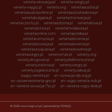
winieta-słowacja.pl
winieta-wegry.pl
winieta-węgry.pl
winieta.org
winietaaustria.pl
winietaaustriaonline.pl
winietaautostradowa.pl
winietabulgaria.pl
winietachorwacja.pl
winietaczechy.pl
winietaestonia.pl
winietalitwa.pl
winietalotwa.pl
winietamoldawia.pl
winietaonline.com
winietapolska.pl
winietarumunia.pl
winietaslovenia.pl
winietaslowacja.pl
winietaslowenia.pl
winietaszwajcaria.pl
winietasłowenia.pl
winietawegry.pl
winietomat.pl
winiety.org
winietydrogowe.pl
winietyelektroniczne.pl
winietyestonia.pl
winietywegry.pl
winietyzagraniczne.pl
winietyzakup.pl
węgry-winieta.pl
xn--sowacja-njb.org.pl
xn--soweniawinieta-gnc.pl
xn--wgry-winieta-4vb.pl
xn--winieta-sowacja-7sc.pl
xn--winieta-wgry-dwb.pl
© 2026 www.kaprun.pl | powered by FENIQS