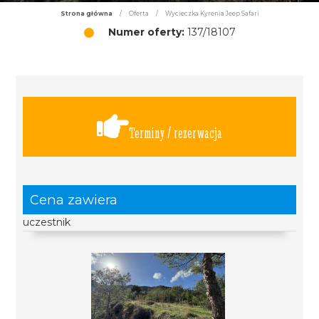
Strona główna
/
Oferta
/
Wycieczka Kyrenia Jeep Safari
Numer oferty:
137/18107
Terminy / rezerwacja
Cena zawiera
uczestnik