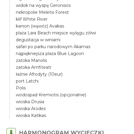
widok na wyspę Geronisos
nekropolie Meletis Forest
klif White River
kanion (wąwóz) Avakas
plaża Lara Beach miejsce wylęgu żółwi
degustacja w winiarni
safari po parku narodowym Akamas
najpiękniejsza plaża Blue Lagoon
zatoka Manolis
zatoka Amfiteatr
łaźnie Afrodyty (10eur)
port Latchi
Polis
wodospad Kremiotis (opcjonalnie)
wioska Drusia
wioska Arodes
wioska Katikas
HARMONOGRAM WYCIECZKI