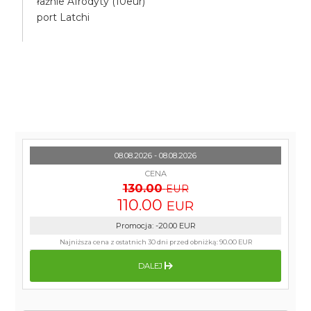
łaźnie Afrodyty (10eur)
port Latchi
08.08.2026 - 08.08.2026
CENA
130.00
EUR
110.00
EUR
Promocja
:
-20.00
EUR
Najniższa cena z ostatnich 30 dni przed obniżką:
90.00 EUR
DALEJ