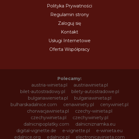
Polityka Prywatności
Regulamin strony
Zaloguj się
Kontakt
Usługi Internetowe
Oferta Współpracy
Polecamy:
austria-winieta.pl
austriawinieta.pl
bilet-autostradowy.pl
bilety-autostradowe.pl
bulgariawienieta.pl
bulgariawinieta.pl
bulharskadalnice.com
cenawiniety.pl
cenywiniet.pl
chorwacjawinieta.pl
czechy-winieta.pl
czechywinieta.pl
czechywiniety.pl
dalnicnipoplatky.com
dalnicniznamka.eu
digital-vignette.de
e-vignette.pl
e-winieta.eu
edalnice.org
edalnice.pl
electronicavinieta.com