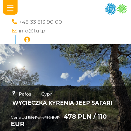
+48 33 813 90 00
info@tu1.pl
Pafos
→
Cypr
WYCIECZKA KYRENIA JEEP SAFARI
478 PLN / 110
Cena od
564 PLN / 130 EUR
EUR