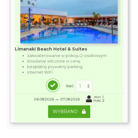
Limanaki Beach Hotel & Suites
zakwaterowanie w pokoju 2-osobowym
śniadanie wliczone w cenę
bezpłatny prywatny parking
internet WiFi
Ilość:
min. 1
→
06.08.2026
07.08.2026
max. 2
WYBRANO