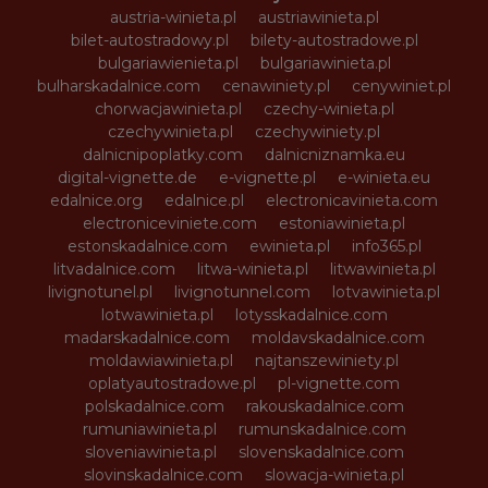
austria-winieta.pl
austriawinieta.pl
bilet-autostradowy.pl
bilety-autostradowe.pl
bulgariawienieta.pl
bulgariawinieta.pl
bulharskadalnice.com
cenawiniety.pl
cenywiniet.pl
chorwacjawinieta.pl
czechy-winieta.pl
czechywinieta.pl
czechywiniety.pl
dalnicnipoplatky.com
dalnicniznamka.eu
digital-vignette.de
e-vignette.pl
e-winieta.eu
edalnice.org
edalnice.pl
electronicavinieta.com
electroniceviniete.com
estoniawinieta.pl
estonskadalnice.com
ewinieta.pl
info365.pl
litvadalnice.com
litwa-winieta.pl
litwawinieta.pl
livignotunel.pl
livignotunnel.com
lotvawinieta.pl
lotwawinieta.pl
lotysskadalnice.com
madarskadalnice.com
moldavskadalnice.com
moldawiawinieta.pl
najtanszewiniety.pl
oplatyautostradowe.pl
pl-vignette.com
polskadalnice.com
rakouskadalnice.com
rumuniawinieta.pl
rumunskadalnice.com
sloveniawinieta.pl
slovenskadalnice.com
slovinskadalnice.com
slowacja-winieta.pl