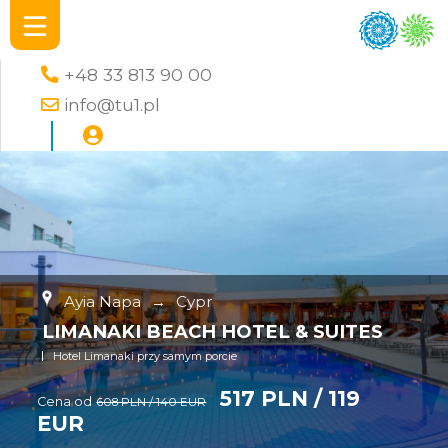
+48 33 813 90 00
info@tu1.pl
Ayia Napa
→
Cypr
LIMANAKI BEACH HOTEL & SUITES
Hotel Limanaki przy samym porcie
517 PLN / 119
Cena od
608 PLN / 140 EUR
EUR