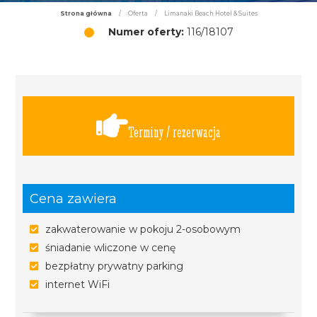
Strona główna
/
Oferta
/
Limanaki Beach Hotel & Suites
Numer oferty:
116/18107
Terminy / rezerwacja
Cena zawiera
zakwaterowanie w pokoju 2-osobowym
śniadanie wliczone w cenę
bezpłatny prywatny parking
internet WiFi