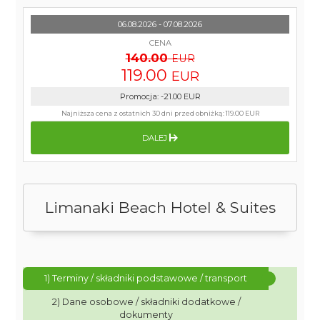
06.08.2026 - 07.08.2026
CENA
140.00
EUR
119.00
EUR
Promocja
:
-21.00
EUR
Najniższa cena z ostatnich 30 dni przed obniżką:
119.00 EUR
DALEJ
Limanaki Beach Hotel & Suites
1) Terminy / składniki podstawowe / transport
2) Dane osobowe / składniki dodatkowe /
dokumenty