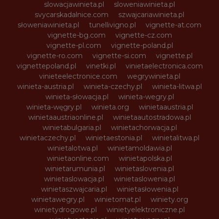
slowacjawinieta.pl
sloweniawinieta.pl
svycarskadalnice.com
szwajcariawinieta.pl
słoweniawinieta.pl
tunellivigno.pl
vignette-at.com
vignette-bg.com
vignette-cz.com
vignette-pl.com
vignette-poland.pl
vignette-ro.com
vignette-si.com
vignette.pl
vignettepoland.pl
vinetki.pl
vinietaelectronica.com
vinieteelectronice.com
wegrywinieta.pl
winieta-austria.pl
winieta-czechy.pl
winieta-litwa.pl
winieta-słowacja.pl
winieta-wegry.pl
winieta-węgry.pl
winieta.org
winietaaustria.pl
winietaaustriaonline.pl
winietaautostradowa.pl
winietabulgaria.pl
winietachorwacja.pl
winietaczechy.pl
winietaestonia.pl
winietalitwa.pl
winietalotwa.pl
winietamoldawia.pl
winietaonline.com
winietapolska.pl
winietarumunia.pl
winietaslovenia.pl
winietaslowacja.pl
winietaslowenia.pl
winietaszwajcaria.pl
winietasłowenia.pl
winietawegry.pl
winietomat.pl
winiety.org
winietydrogowe.pl
winietyelektroniczne.pl