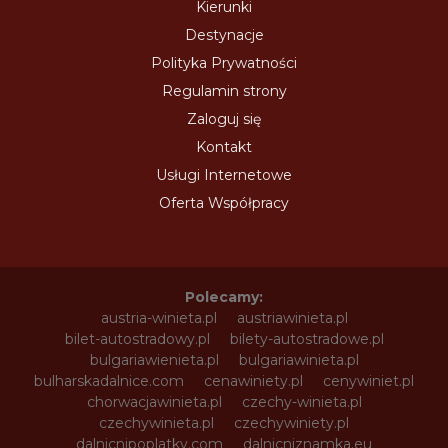
Kierunki
Destynacje
Polityka Prywatności
Regulamin strony
Zaloguj się
Kontakt
Usługi Internetowe
Oferta Współpracy
Polecamy:
austria-winieta.pl
austriawinieta.pl
bilet-autostradowy.pl
bilety-autostradowe.pl
bulgariawienieta.pl
bulgariawinieta.pl
bulharskadalnice.com
cenawiniety.pl
cenywiniet.pl
chorwacjawinieta.pl
czechy-winieta.pl
czechywinieta.pl
czechywiniety.pl
dalnicnipoplatky.com
dalnicniznamka.eu