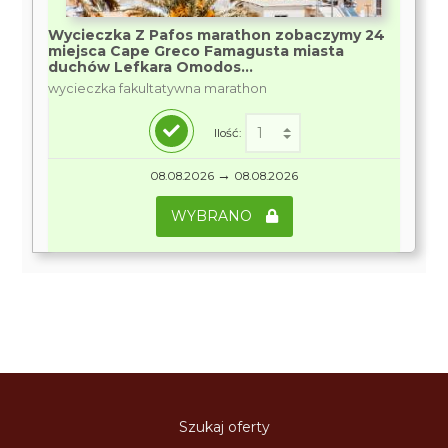
Wycieczka Z Pafos marathon zobaczymy 24
miejsca Cape Greco Famagusta miasta
duchów Lefkara Omodos...
wycieczka fakultatywna marathon
Ilość:
→
08.08.2026
08.08.2026
WYBRANO
Szukaj oferty