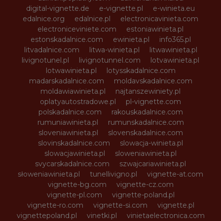
digital-vignette.de
e-vignette.pl
e-winieta.eu
edalnice.org
edalnice.pl
electronicavinieta.com
electroniceviniete.com
estoniawinieta.pl
estonskadalnice.com
ewinieta.pl
info365.pl
litvadalnice.com
litwa-winieta.pl
litwawinieta.pl
livignotunel.pl
livignotunnel.com
lotvawinieta.pl
lotwawinieta.pl
lotysskadalnice.com
madarskadalnice.com
moldavskadalnice.com
moldawiawinieta.pl
najtanszewiniety.pl
oplatyautostradowe.pl
pl-vignette.com
polskadalnice.com
rakouskadalnice.com
rumuniawinieta.pl
rumunskadalnice.com
sloveniawinieta.pl
slovenskadalnice.com
slovinskadalnice.com
slowacja-winieta.pl
slowacjawinieta.pl
sloweniawinieta.pl
svycarskadalnice.com
szwajcariawinieta.pl
słoweniawinieta.pl
tunellivigno.pl
vignette-at.com
vignette-bg.com
vignette-cz.com
vignette-pl.com
vignette-poland.pl
vignette-ro.com
vignette-si.com
vignette.pl
vignettepoland.pl
vinetki.pl
vinietaelectronica.com