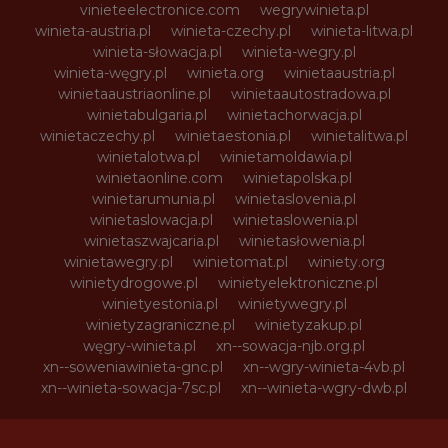
vinieteelectronice.com
wegrywinieta.pl
winieta-austria.pl
winieta-czechy.pl
winieta-litwa.pl
winieta-słowacja.pl
winieta-wegry.pl
winieta-węgry.pl
winieta.org
winietaaustria.pl
winietaaustriaonline.pl
winietaautostradowa.pl
winietabulgaria.pl
winietachorwacja.pl
winietaczechy.pl
winietaestonia.pl
winietalitwa.pl
winietalotwa.pl
winietamoldawia.pl
winietaonline.com
winietapolska.pl
winietarumunia.pl
winietaslovenia.pl
winietaslowacja.pl
winietaslowenia.pl
winietaszwajcaria.pl
winietasłowenia.pl
winietawegry.pl
winietomat.pl
winiety.org
winietydrogowe.pl
winietyelektroniczne.pl
winietyestonia.pl
winietywegry.pl
winietyzagraniczne.pl
winietyzakup.pl
węgry-winieta.pl
xn--sowacja-njb.org.pl
xn--soweniawinieta-gnc.pl
xn--wgry-winieta-4vb.pl
xn--winieta-sowacja-7sc.pl
xn--winieta-wgry-dwb.pl