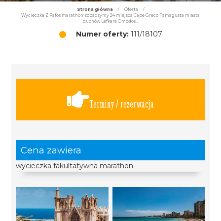
Strona główna
/
Oferta
/
Wycieczka Z Pafos marathon zobaczymy 24 miejsca Cape Greco Famagusta miasta
duchów Lefkara Omodos...
Numer oferty:
111/18107
Terminy / rezerwacja
Cena zawiera
wycieczka fakultatywna marathon