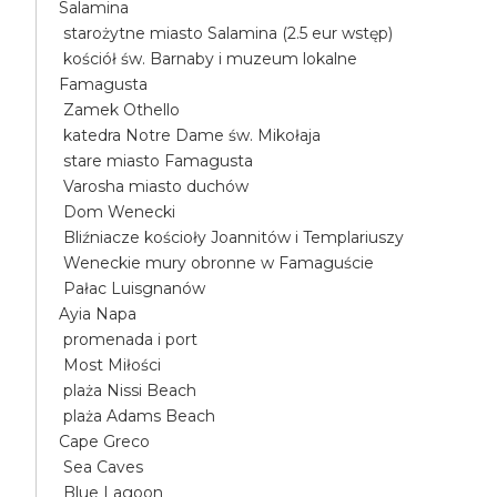
Salamina
starożytne miasto Salamina (2.5 eur wstęp)
kościół św. Barnaby i muzeum lokalne
Famagusta
Zamek Othello
katedra Notre Dame św. Mikołaja
stare miasto Famagusta
Varosha miasto duchów
Dom Wenecki
Bliźniacze kościoły Joannitów i Templariuszy
Weneckie mury obronne w Famaguście
Pałac Luisgnanów
Ayia Napa
promenada i port
Most Miłości
plaża Nissi Beach
plaża Adams Beach
Cape Greco
Sea Caves
Blue Lagoon