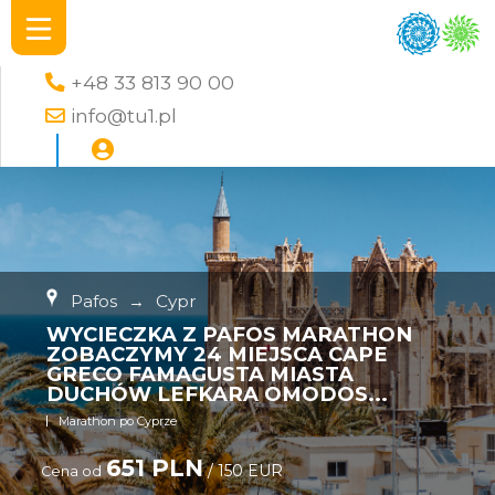
+48 33 813 90 00
info@tu1.pl
Pafos
→
Cypr
WYCIECZKA Z PAFOS MARATHON
ZOBACZYMY 24 MIEJSCA CAPE
GRECO FAMAGUSTA MIASTA
DUCHÓW LEFKARA OMODOS...
Marathon po Cyprze
651 PLN
/ 150 EUR
Cena od