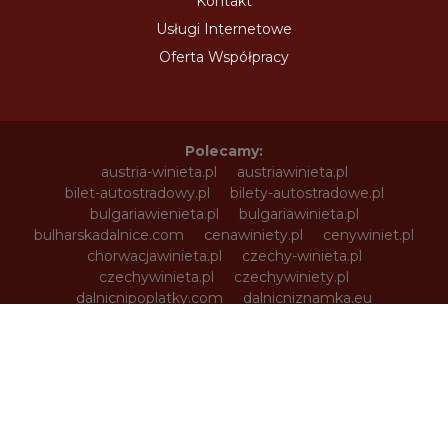
Kontakt
Usługi Internetowe
Oferta Współpracy
Polecamy:
austria-winieta.pl
austriawinieta.pl
bilet-autostradowy.pl
bilety-autostradowe.pl
bulgariawienieta.pl
bulgariawinieta.pl
bulharskadalnice.com
cenawiniety.pl
cenywiniet.pl
chorwacjawinieta.pl
czechy-winieta.pl
czechywinieta.pl
czechywiniety.pl
dalnicnipoplatky.com
dalnicniznamka.eu
digital-vignette.de
e-vignette.pl
e-winieta.eu
edalnice.org
edalnice.pl
electronicavinieta.com
electroniceviniete.com
estoniawinieta.pl
estonskadalnice.com
ewinieta.pl
info365.pl
litvadalnice.com
litwa-winieta.pl
litwawinieta.pl
livignotunel.pl
livignotunnel.com
lotvawinieta.pl
lotwawinieta.pl
lotysskadalnice.com