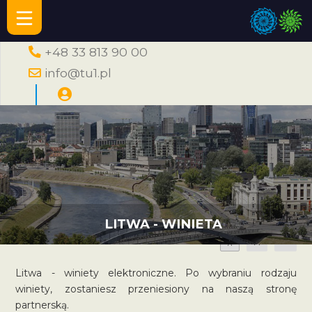
+48 33 813 90 00
info@tu1.pl
LITWA - WINIETA
A
A
A
Litwa - winiety elektroniczne. Po wybraniu rodzaju
winiety, zostaniesz przeniesiony na naszą stronę
partnerską.